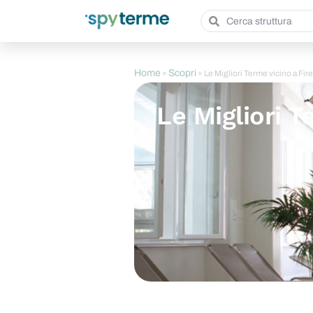
Home
Scopri
»
»
Le Migliori Terme vicino a Fir
Le Migliori T