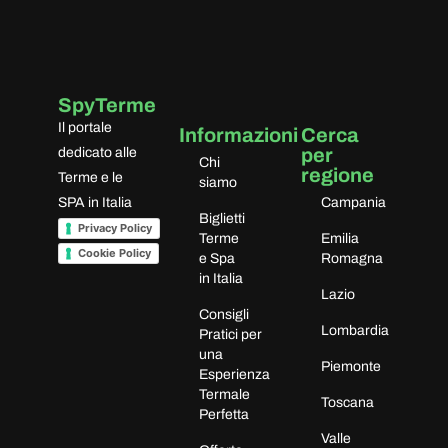
SpyTerme
Il portale
Informazioni
Cerca
per
dedicato alle
Chi
regione
Terme e le
siamo
SPA in Italia
Campania
Biglietti
Privacy Policy
Terme
Emilia
Cookie Policy
e Spa
Romagna
in Italia
Lazio
Consigli
Lombardia
Pratici per
una
Piemonte
Esperienza
Termale
Toscana
Perfetta
Valle