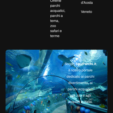
Offerte
d’Aosta
parchi
acquatici,
Veneto
parchi a
tema,
zoo
safari e
terme
Scopri
SpyParchi.it
,
il nostro portale
dedicato ai parchi
divertimento, ai
parchi acquatici,
agli zoo e agli
acquari in Italia.