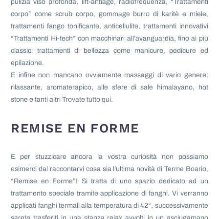
pulizia viso profonda, lift-antiage, radiofrequenza, “Trattamenti
corpo” come scrub corpo, gommage burro di karitè e miele,
trattamenti fango tonificante, anticellulite, trattamenti innovativi
“Trattamenti Hi-tech” con macchinari all’avanguardia, fino ai più
classici trattamenti di bellezza come manicure, pedicure ed
epilazione.
E infine non mancano ovviamente massaggi di vario genere:
rilassante, aromaterapico, alle sfere di sale himalayano, hot
stone e tanti altri Trovate tutto qui.
REMISE EN FORME
E per stuzzicare ancora la vostra curiosità non possiamo
esimerci dal raccontarvi cosa sia l’ultima novità di Terme Boario,
“Remise en Forme”! Si tratta di uno spazio dedicato ad un
trattamento speciale tramite applicazione di fanghi. Vi verranno
applicati fanghi termali alla temperatura di 42°, successivamente
sarete trasferiti in una stanza relax avvolti in un asciugamano