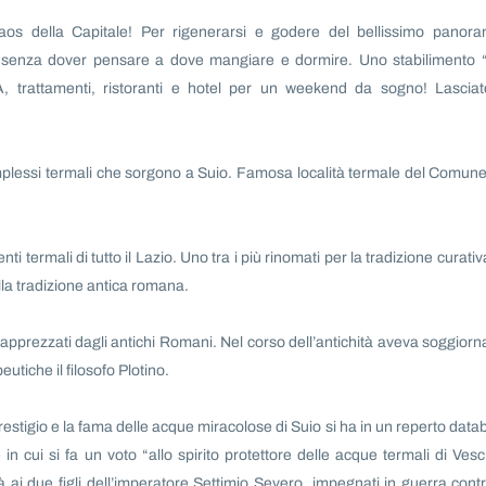
aos della Capitale! Per rigenerarsi e godere del bellissimo panor
ne senza dover pensare a dove mangiare e dormire. Uno stabilimento “
PA, trattamenti, ristoranti e hotel per un weekend da sogno! Lasciat
plessi termali che sorgono a Suio. Famosa località termale del Comune
enti termali di tutto il Lazio. Uno tra i più rinomati per la tradizione curativ
lla tradizione antica romana.
d apprezzati dagli antichi Romani. Nel corso dell’antichità aveva soggiorn
utiche il filosofo Plotino.
restigio e la fama delle acque miracolose di Suio si ha in un reperto datab
e in cui si fa un voto “allo spirito protettore delle acque termali di Vesc
ità ai due figli dell’imperatore Settimio Severo, impegnati in guerra contr