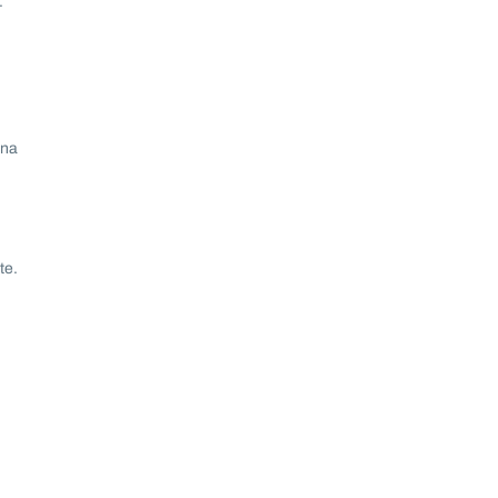
.
ona
te.