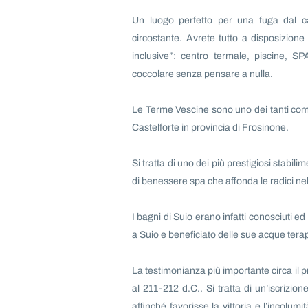
Un luogo perfetto per una fuga dal c
circostante. Avrete tutto a disposizio
inclusive”: centro termale, piscine, S
coccolare senza pensare a nulla.
Le Terme Vescine sono uno dei tanti com
Castelforte in provincia di Frosinone.
Si tratta di uno dei più prestigiosi stabilim
di benessere spa che affonda le radici ne
I bagni di Suio erano infatti conosciuti e
a Suio e beneficiato delle sue acque terape
La testimonianza più importante circa il p
al 211-212 d.C.. Si tratta di un’iscrizion
affinché favorisse la vittoria e l’incolum