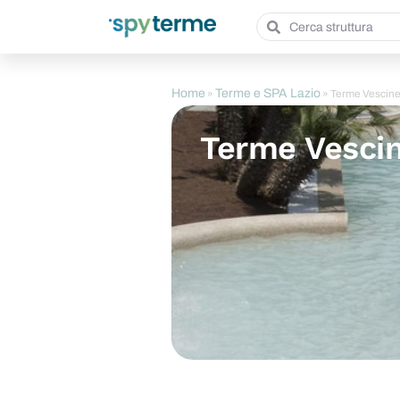
Home
Terme e SPA Lazio
»
»
Terme Vescin
Terme Vesci