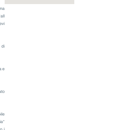
ama
all
evi
 di
a e
ato
ile
ia”
o i