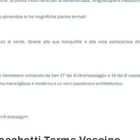
triche. Si presta molto bene per la balneoterapia, fangoterapia e inalazioni
alimentate le tre magnifiche piscine termali:
o al verde. Grazie alla sua tranquillità e alla vista panoramica d
benessere composto da ben 37 tipi di idromassaggio e 16 tipi di casca
cina meravigliosa e moderna e un vero capolavoro architettonico.
izi di acquagym.