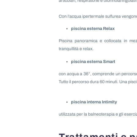
articolari, respiratorie e otorinolaringoia
Con l’acqua ipertermale sulfurea vengono 
piscina esterna Relax
Piscina panoramica e collocata in mezz
tranquillità e relax.
piscina esterna Smart
con acqua a 36°, comprende un percorso 
Tutto il percorso dura 60 minuti. Una pis
piscina interna Intimity
utilizzata per la balneoterapia e gli eserc