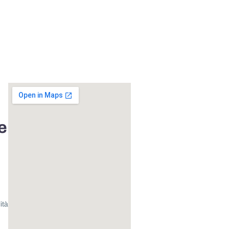
e
ità