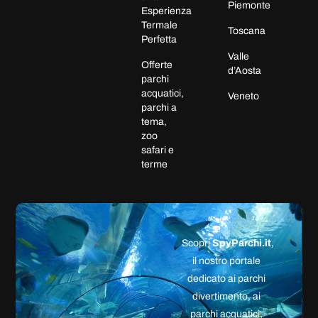
Piemonte
Esperienza
Termale
Toscana
Perfetta
Valle
Offerte
d’Aosta
parchi
acquatici,
Veneto
parchi a
tema,
zoo
safari e
terme
Scopri
SpyParchi.it
,
il nostro portale
dedicato ai parchi
divertimento, ai
parchi acquatici,