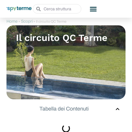
Home
Scopri
»
»
Il circuito QC Terme
Ingressi Scontati
Cerca per Regione
Vivi le terme
Il circuito QC Terme
Tabella dei Contenuti