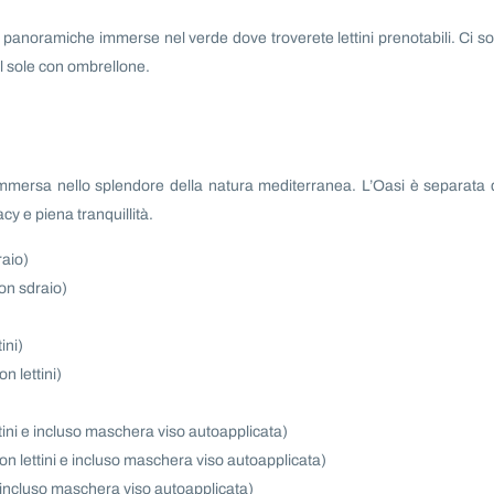
panoramiche immerse nel verde dove troverete lettini prenotabili. Ci s
al sole con ombrellone.
immersa nello splendore della natura mediterranea. L’Oasi è separata 
y e piena tranquillità.
raio)
on sdraio)
ini)
n lettini)
tini e incluso maschera viso autoapplicata)
n lettini e incluso maschera viso autoapplicata)
e incluso maschera viso autoapplicata)