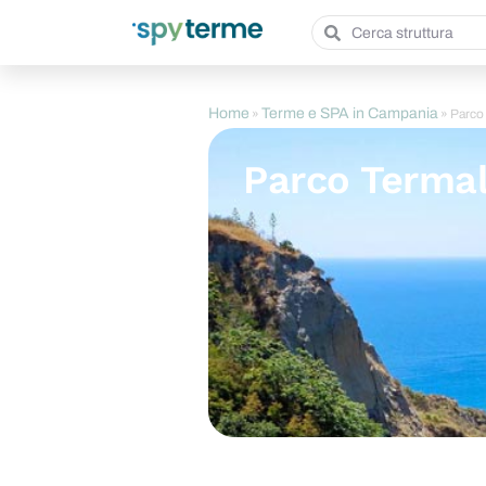
Home
Terme e SPA in Campania
»
»
Parco 
Parco Termal