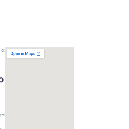
 di
o
eci