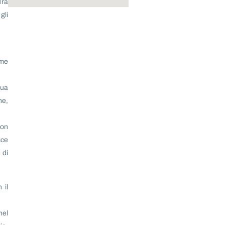
Tra
gli
ome
sua
ne,
con
sce
 di
 il
nel