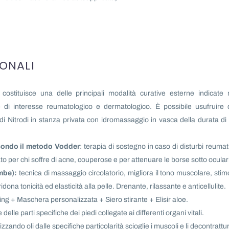
IONALI
costituisce una delle principali modalità curative esterne indicate 
e di interesse reumatologico e dermatologico. È possibile usufruire 
di Nitrodi in stanza privata con idromassaggio in vasca della durata di
condo il metodo Vodder
: terapia di sostegno in caso di disturbi reumati
to per chi soffre di acne, couperose e per attenuare le borse sotto ocular
mbe):
tecnica di massaggio circolatorio, migliora il tono muscolare, stim
idona tonicità ed elasticità alla pelle. Drenante, rilassante e anticellulite.
ng + Maschera personalizzata + Siero stirante + Elisir aloe.
delle parti specifiche dei piedi collegate ai differenti organi vitali.
lizzando oli dalle specifiche particolarità scioglie i muscoli e li decontrattu