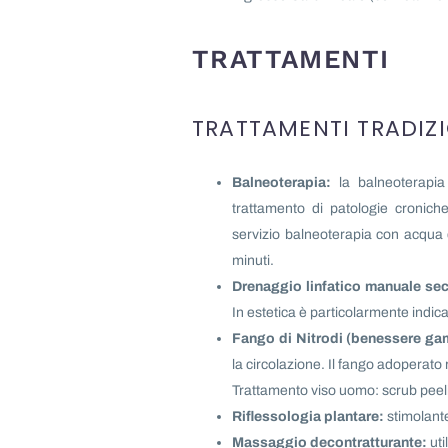
TRATTAMENTI
TRATTAMENTI TRADIZ
Balneoterapia:
la balneoterapia 
trattamento di patologie cronich
servizio balneoterapia con acqua 
minuti.
Drenaggio linfatico manuale se
In estetica è particolarmente indica
Fango di Nitrodi (benessere ga
la circolazione. Il fango adoperato r
Trattamento viso uomo: scrub peeli
Riflessologia plantare:
stimolante 
Massaggio decontratturante:
uti