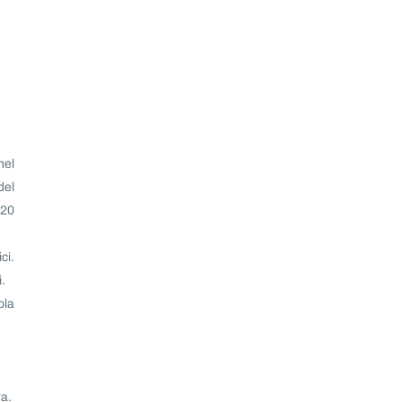
nel
del
 20
ci.
i.
ola
ra.