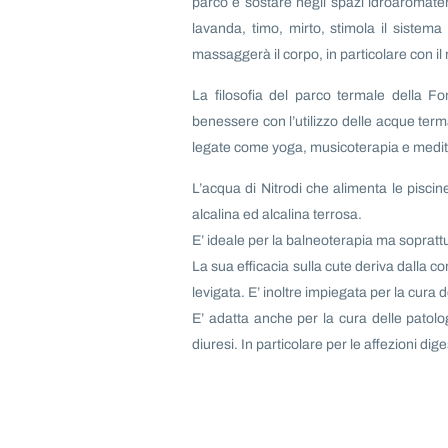
parco e sostare negli spazi idroaromater
lavanda, timo, mirto, stimola il sistema 
massaggerà il corpo, in particolare con il 
La filosofia del parco termale della Fo
benessere con l’utilizzo delle acque termal
legate come yoga, musicoterapia e medi
L’acqua di Nitrodi che alimenta le piscin
alcalina ed alcalina terrosa.
E’ ideale per la balneoterapia ma sopratt
La sua efficacia sulla cute deriva dalla co
levigata. E’ inoltre impiegata per la cura d
E’ adatta anche per la cura delle patolo
diuresi. In particolare per le affezioni di