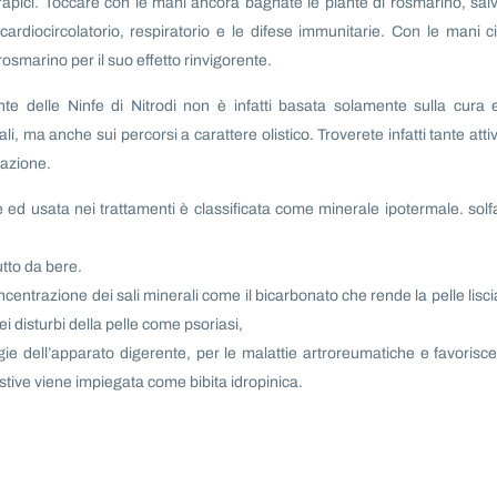
apici. Toccare con le mani ancora bagnate le piante di rosmarino, salv
cardiocircolatorio, respiratorio e le difese immunitarie. Con le mani ci
rosmarino per il suo effetto rinvigorente.
nte delle Ninfe di Nitrodi non è infatti basata solamente sulla cura e
i, ma anche sui percorsi a carattere olistico. Troverete infatti tante attiv
tazione.
e ed usata nei trattamenti è classificata come minerale ipotermale. solf
utto da bere.
ncentrazione dei sali minerali come il bicarbonato che rende la pelle lisci
ei disturbi della pelle come psoriasi,
gie dell’apparato digerente, per le malattie artroreumatiche e favorisce
gestive viene impiegata come bibita idropinica.