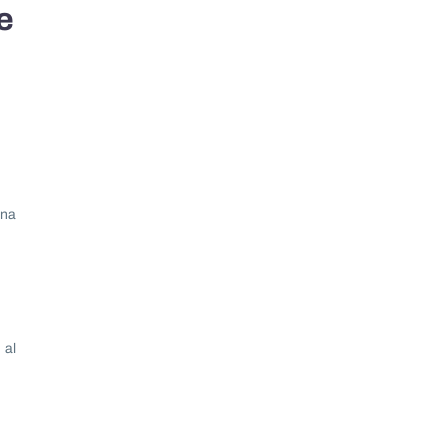
e
ona
 al