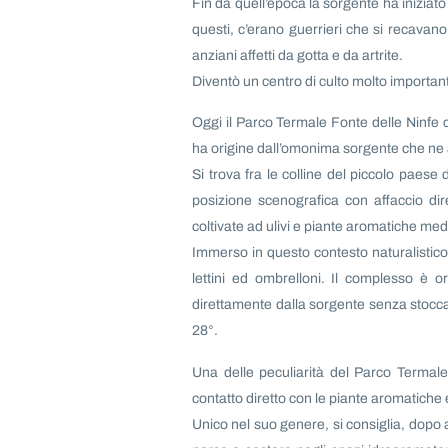
Fin da quell’epoca la sorgente ha iniziat
questi, c’erano guerrieri che si recavano
anziani affetti da gotta e da artrite.
Diventò un centro di culto molto importante tr
Oggi il Parco Termale Fonte delle Ninfe di 
ha origine dall’omonima sorgente che ne a
Si trova fra le colline del piccolo paese
posizione scenografica con affaccio diret
coltivate ad ulivi e piante aromatiche me
Immerso in questo contesto naturalistico 
lettini ed ombrelloni. Il complesso è 
direttamente dalla sorgente senza stocca
28°.
Una delle peculiarità del Parco Termale
contatto diretto con le piante aromatiche ed
Unico nel suo genere, si consiglia, dopo 