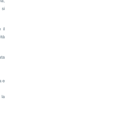
ia,
 si
 il
ità
ata
a e
 la