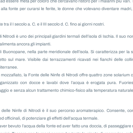
o ad essere meta per coloro che cercavano ristoro per i malanni più vari. 
 alla fonte per curarsi le ferite, le donne che volevano diventare madri, 
a il I secolo a. C. e il III secolo d. C. fino ai giorni nostri.
Nitrodi è uno dei principali giardini termali dell’isola di Ischia. Il suo n
limenta ancora gli impianti.
 di Buonopane, nella parte meridionale dell’isola. Si caratterizza per la 
to sul mare. Visibile dai terrazzamenti ricavati nei fianchi delle colli
diterranee.
mozzafiato, la Fonte delle Ninfe di Nitrodi offre quattro zone solarium 
organizzato con docce e lavabi dove l’acqua è erogata pura. Fuorie
ggio e senza alcun trattamento chimico-fisico alla temperatura naturale
 delle Ninfe di Nitrodi è il suo percorso aromaterapico. Consente, con
 officinali, di potenziare gli effetti dell’acqua termale.
aver bevuto l’acqua della fonte ed aver fatto una doccia, di passeggiare 