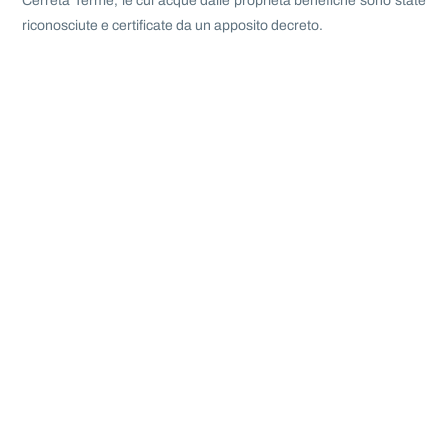
Cerreta Terme, le cui acque dalle proprietà benefiche sono state
riconosciute e certificate da un apposito decreto.