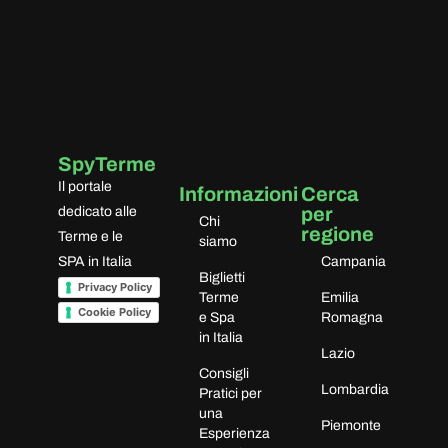
bosco…La struttura termale in
sasso è piccola ma deliziosa,
immersa in maniera armonica
nella natura.
SpyTerme
Il portale
Informazioni
Cerca
per
dedicato alle
Chi
regione
Terme e le
siamo
SPA in Italia
Campania
Biglietti
Privacy Policy
Terme
Emilia
Cookie Policy
e Spa
Romagna
in Italia
Lazio
Consigli
Lombardia
Pratici per
una
Piemonte
Esperienza