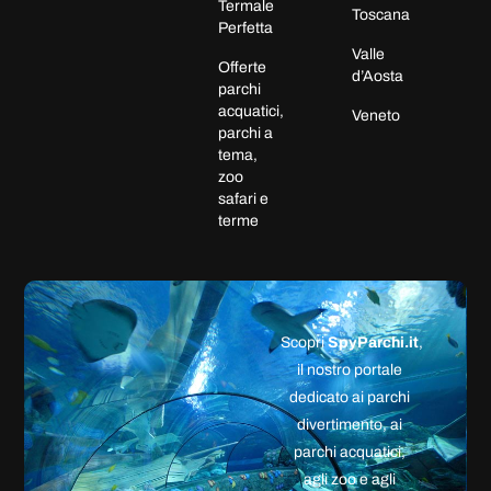
Termale
Toscana
Perfetta
Valle
Offerte
d’Aosta
parchi
acquatici,
Veneto
parchi a
tema,
zoo
safari e
terme
Scopri
SpyParchi.it
,
il nostro portale
dedicato ai parchi
divertimento, ai
parchi acquatici,
agli zoo e agli