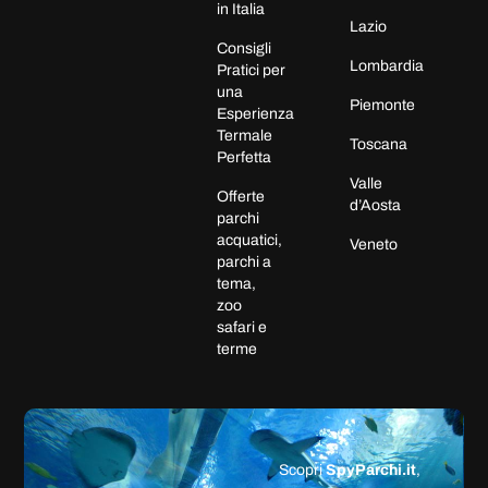
in Italia
Lazio
Consigli
Lombardia
Pratici per
una
Piemonte
Esperienza
Termale
Toscana
Perfetta
Valle
Offerte
d’Aosta
parchi
acquatici,
Veneto
parchi a
tema,
zoo
safari e
terme
Scopri
SpyParchi.it
,