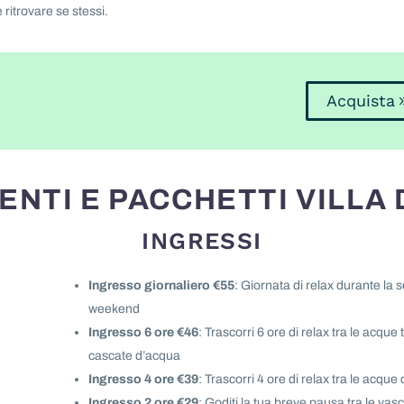
 ritrovare se stessi.
Acquista
NTI E PACCHETTI VILLA 
INGRESSI
Ingresso giornaliero €55
:
Giornata di relax durante la s
weekend
Ingresso 6 ore €46
: Trascorri 6 ore di relax tra le acque 
cascate d’acqua
Ingresso 4 ore €39
: Trascorri 4 ore di relax tra le acqu
Ingresso 2 ore €29
: Goditi la tua breve pausa tra le vas