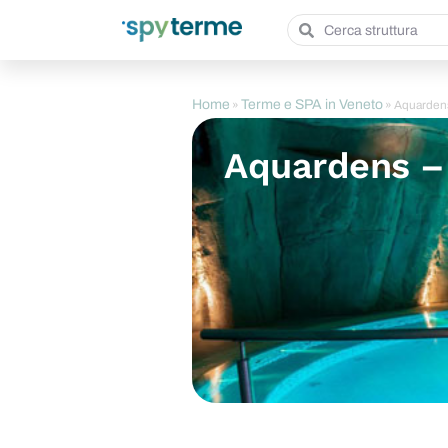
Home
Terme e SPA in Veneto
»
»
Aquardens
Aquardens –