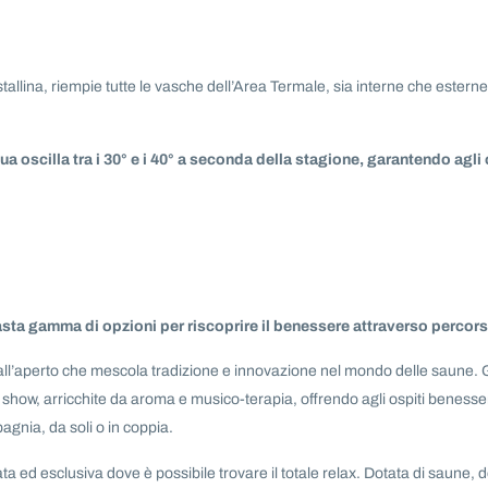
allina, riempie tutte le vasche dell’Area Termale, sia interne che estern
.
a oscilla tra i 30° e i 40° a seconda della stagione, garantendo agli 
sta gamma di opzioni per riscoprire il benessere attraverso percorsi
l’aperto che mescola tradizione e innovazione nel mondo delle saune. Gli
 show, arricchite da aroma e musico-terapia, offrendo agli ospiti benesse
agnia, da soli o in coppia.
ata ed esclusiva dove è possibile trovare il totale relax. Dotata di saune, 