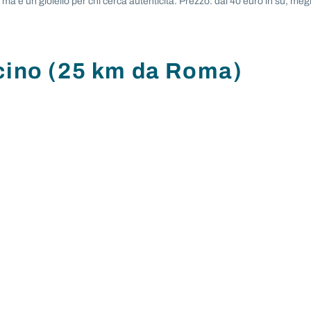
a è un gioiello per chi cerca autenticità. Prezzo: dai 40 euro in su, meg
cino (25 km da Roma)