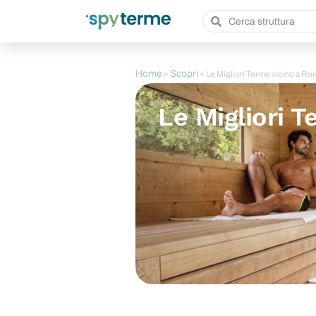
Home
Scopri
»
»
Le Migliori Terme vicino a R
Le Migliori 