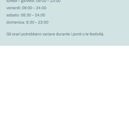
lunedì – giovedì: 09:00 – 23:00
venerdì: 09:00 – 24:00
sabato: 08:30 – 24:00
domenica: 8:30 – 23:00
Gli orari potrebbero variare durante i ponti o le festività.
QC Terme Milano: Tutti i
Prezzi e le Offerte
Scopri le tariffe aggiornate per vivere un’esperienza di relax
unica presso
QC Terme Milano
. Ecco i dettagli delle diverse
opzioni disponibili:
TARIFFE QC TERME MILANO