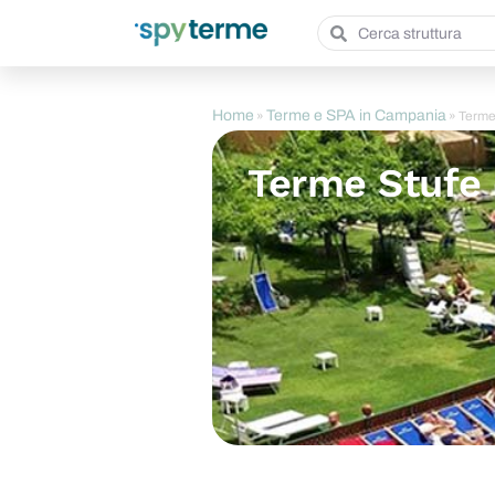
Home
Terme e SPA in Campania
»
»
Terme
Terme Stufe 