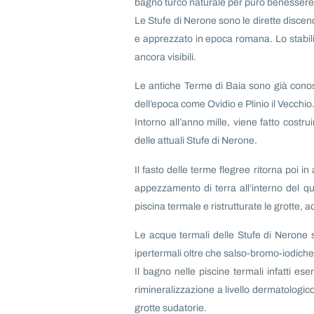
bagno turco naturale per puro benessere
Le Stufe di Nerone sono le dirette discen
e apprezzato in epoca romana. Lo stabili
ancora visibili.
Le antiche Terme di Baia sono già conosc
dell’epoca come Ovidio e Plinio il Vecchio
Intorno all’anno mille, viene fatto cost
delle attuali Stufe di Nerone.
Il fasto delle terme flegree ritorna poi 
appezzamento di terra all’interno del qu
piscina termale e ristrutturate le grotte,
Le acque termali delle Stufe di Nerone 
ipertermali oltre che salso-bromo-iodiche,
Il bagno nelle piscine termali infatti e
rimineralizzazione a livello dermatologi
grotte sudatorie.