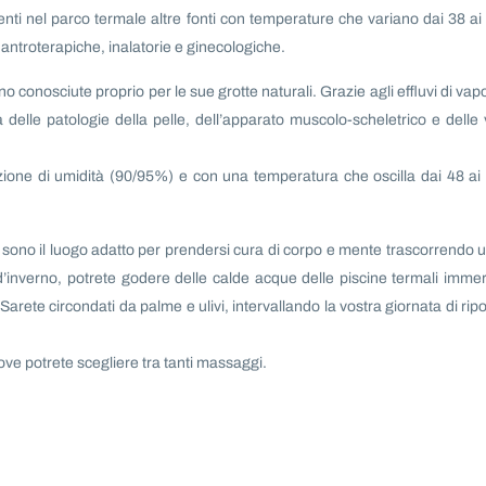
enti nel parco termale altre fonti con temperature che variano dai 38 ai
 antroterapiche, inalatorie e ginecologiche.
o conosciute proprio per le sue grotte naturali. Grazie agli effluvi di vap
ra delle patologie della pelle, dell’apparato muscolo-scheletrico e delle 
zione di umidità (90/95%) e con una temperatura che oscilla dai 48 ai
ne sono il luogo adatto per prendersi cura di corpo e mente trascorrendo 
 d’inverno, potrete godere delle calde acque delle piscine termali imme
Sarete circondati da palme e ulivi, intervallando la vostra giornata di rip
ve potrete scegliere tra tanti massaggi.