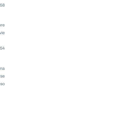
 58
ore
vie
 54
una
rse
oso