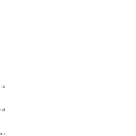
lla
nel
are