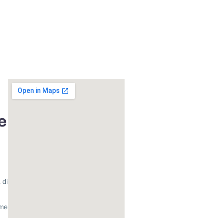
e
 di
ome