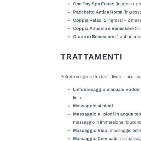
One Day Spa Fuoco
(ingresso + m
Pacchetto Antica Roma
(ingress
Coppia Relax
(2 ingressi + 2 mass
Coppia Armonia e Benessere
(2 
Giorni di Benessere
(1 abbonament
TRATTAMENTI
Potrete scegliere tra tanti diversi tipi di 
Linfodrenaggio manuale vodder
linfa.
Massaggio ai piedi
Massaggio ai piedi in acqua ter
massaggio in immersione riducono il 
Massaggio Viso:
massaggio esteti
Massaggio Cervicale:
un massaggi