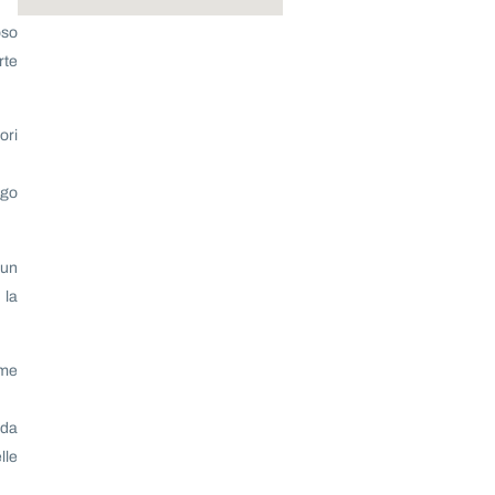
oso
rte
ori
ogo
 un
 la
ome
nda
lle