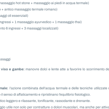
assaggio hot stone + massaggio ai piedi in acqua termale)
o + antico massaggio termale romano)
aggi oli essenziali)
ingressi + 1 massaggio ayurvedico + 1 massaggio thai)
o 6 ingressi + 3 massaggi localizzati)
massaggi
 viso e gambe:
manovre dolci e lente atte a favorire lo scorrimento de
male:
l’azione combinata dell’acqua termale e delle tecniche utilizzate 
senso di affaticamento e ripristinano l’equilibrio fisiologico.
co leggero e rilassante, tonificante, rassodante e drenante.
o utile non solo per contratture o dolori muscolari, ma anche per attiv