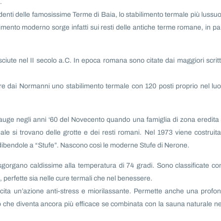
.
denti delle famosissime Terme di Baia, lo stabilimento termale più lussu
mento moderno sorge infatti sui resti delle antiche terme romane, in pa
iute nel II secolo a.C. In epoca romana sono citate dai maggiori scritt
.
ruire dai Normanni uno stabilimento termale con 120 posti proprio nel lu
in auge negli anni ‘60 del Novecento quando una famiglia di zona eredita
ale si trovano delle grotte e dei resti romani. Nel 1973 viene costruita
 adibendole a “Stufe”. Nascono così le moderne Stufe di Nerone.
sgorgano caldissime alla temperatura di 74 gradi. Sono classificate c
 perfette sia nelle cure termali che nel benessere.
sercita un’azione anti-stress e miorilassante. Permette anche una profo
co che diventa ancora più efficace se combinata con la sauna naturale ne