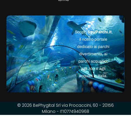
Scopri
SpyParchi.it
,
il nostro portale
dedicato ai parchi
divertimento, ai
parchi acquatici,
agli zoo e agli
acquari in Italia.
© 2026 BePhygital Srl via Procaccini, 60 - 20156
Milano - IT10774940968