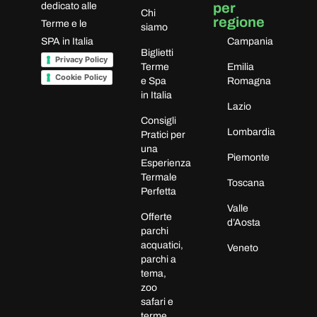
per
dedicato alle
Chi
regione
Terme e le
siamo
SPA in Italia
Campania
Biglietti
Privacy Policy
Terme
Emilia
Cookie Policy
e Spa
Romagna
in Italia
Lazio
Consigli
Lombardia
Pratici per
una
Piemonte
Esperienza
Termale
Toscana
Perfetta
Valle
Offerte
d’Aosta
parchi
acquatici,
Veneto
parchi a
tema,
zoo
safari e
terme