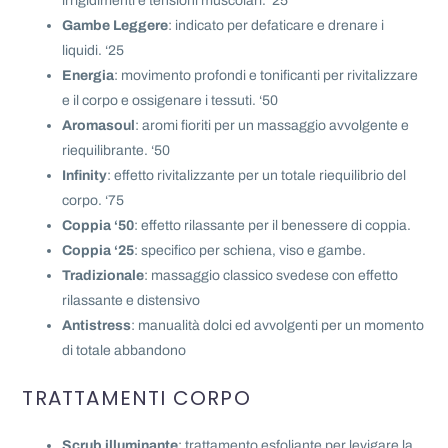
irrigidimenti e tensioni muscolari. ‘25
Gambe Leggere
: indicato per defaticare e drenare i
liquidi. ‘25
Energia
: movimento profondi e tonificanti per rivitalizzare
e il corpo e ossigenare i tessuti. ‘50
Aromasoul
: aromi fioriti per un massaggio avvolgente e
riequilibrante. ‘50
Infinity
: effetto rivitalizzante per un totale riequilibrio del
corpo. ‘75
Coppia ‘50
: effetto rilassante per il benessere di coppia.
Coppia ‘25
: specifico per schiena, viso e gambe.
Tradizionale
: massaggio classico svedese con effetto
rilassante e distensivo
Antistress
: manualità dolci ed avvolgenti per un momento
di totale abbandono
TRATTAMENTI CORPO
Scrub illuminante
: trattamento esfoliante per levigare la