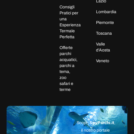
Lazio
Consigli
Lombardia
Pratici per
una
Piemonte
Esperienza
Termale
Toscana
Perfetta
Valle
Offerte
d’Aosta
parchi
acquatici,
Veneto
parchi a
tema,
zoo
safari e
terme
Scopri
SpyParchi.it
,
il nostro portale