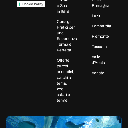
Cookie Policy
e Spa
Romagna
in Italia
Lazio
Consigli
Lombardia
Pratici per
una
Piemonte
Esperienza
Termale
Toscana
Perfetta
Valle
Offerte
d’Aosta
parchi
acquatici,
Veneto
parchi a
tema,
zoo
safari e
terme