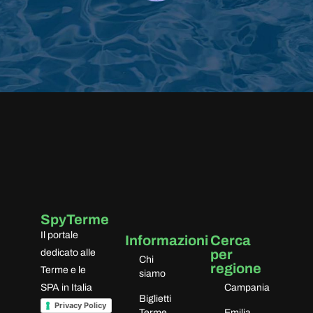
Google
Ben organizzato, persone gentili e
disponibili, rilassante e … curativo.
SpyTerme
Il portale
Informazioni
Cerca
per
dedicato alle
Chi
regione
Terme e le
siamo
SPA in Italia
Campania
Biglietti
Privacy Policy
Terme
Emilia