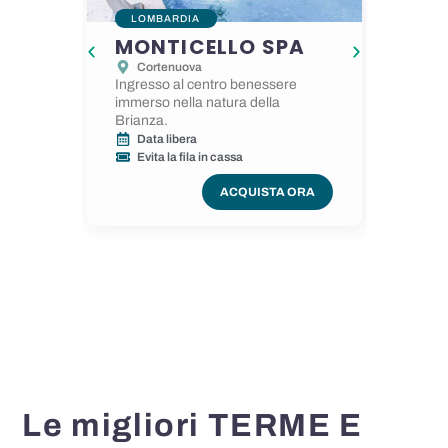
LOMBARDIA
VEN
MONTICELLO SPA
VILL
Cortenuova
Colà
Ingresso al centro benessere
Ingresso
immerso nella natura della
pochi c
Brianza.
Data
Data libera
Evita
Evita la fila in cassa
ACQUISTA ORA
Le migliori TERME E