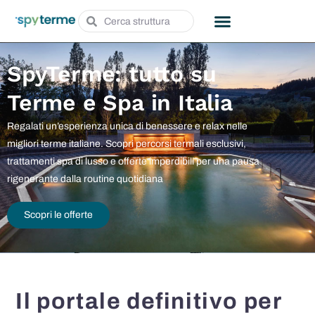
Ingressi Scontati
Cerca per Regione
Vivi le terme
SpyTerme: tutto su
Terme e Spa in Italia
Regalati un’esperienza unica di benessere e relax nelle
migliori terme italiane. Scopri percorsi termali esclusivi,
trattamenti spa di lusso e offerte imperdibili per una pausa
rigenerante dalla routine quotidiana
Scopri le offerte
Il portale definitivo per