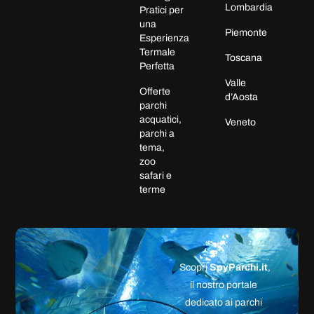
Lombardia
Pratici per
una
Piemonte
Esperienza
Termale
Toscana
Perfetta
Valle
Offerte
d’Aosta
parchi
acquatici,
Veneto
parchi a
tema,
zoo
safari e
terme
Scopri
SpyParchi.it
,
il nostro portale
dedicato ai parchi