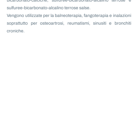
bicarbonato-calciche; sulfuree-bicarbonato-alcalino terrose e
sulfuree-bicarbonato-alcalino terrose salse.
Vengono utilizzate per la balneoterapia, fangoterapia e inalazioni
soprattutto per osteoartrosi, reumatismi, sinusiti e bronchiti
croniche.