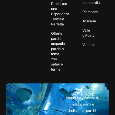
Lombardia
Pratici per
una
Piemonte
Esperienza
Termale
Toscana
Perfetta
Valle
Offerte
d’Aosta
parchi
acquatici,
Veneto
parchi a
tema,
zoo
safari e
terme
Scopri
SpyParchi.it
,
il nostro portale
dedicato ai parchi