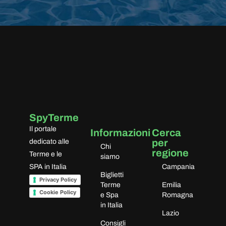
Google
Organizzazione perfetta ottima
accoglienza e un posto veramente
rilassante
SpyTerme
Il portale
Informazioni
Cerca
per
dedicato alle
Chi
regione
Terme e le
siamo
SPA in Italia
Campania
Biglietti
Privacy Policy
Terme
Emilia
Cookie Policy
e Spa
Romagna
in Italia
Lazio
Consigli