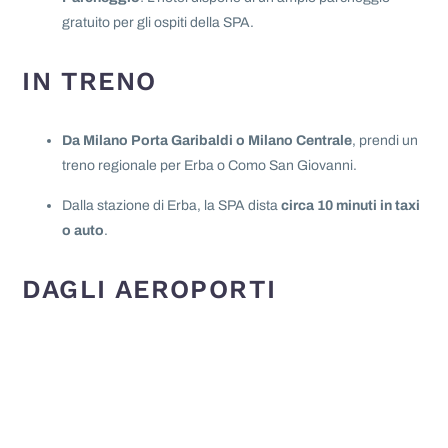
gratuito per gli ospiti della SPA.
IN TRENO
Da Milano Porta Garibaldi o Milano Centrale
, prendi un
treno regionale per Erba o Como San Giovanni.
Dalla stazione di Erba, la SPA dista
circa 10 minuti in taxi
o auto
.
DAGLI AEROPORTI
PRINCIPALI
Aeroporto di Milano Malpensa (MXP)
: 50 km (circa 1 ora
in auto).
Aeroporto di Milano Linate (LIN)
: 55 km (circa 1 ora e 10